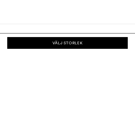
VÄLJ STORLEK
PRENUMERERA PÅ VÅRT NYHETSBREV
Prenumerera på vårt nyhetsbrev och bli först med att få nyheter om
kollektioner, kampanjer, rea och mycket mer.
Skicka
OM OSS