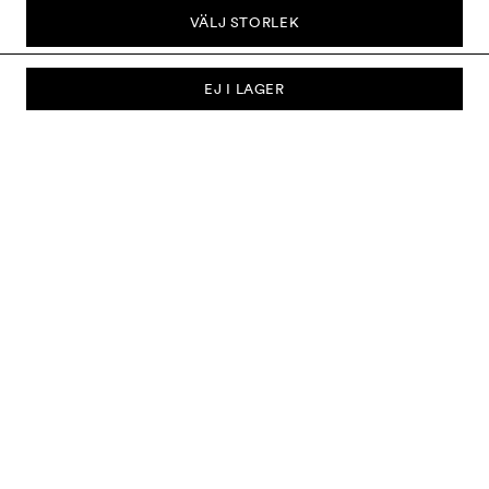
VÄLJ STORLEK
EJ I LAGER
PRENUMERERA PÅ VÅRT NYHETSBREV
Prenumerera på vårt nyhetsbrev och bli först med att få nyheter om
kollektioner, kampanjer, rea och mycket mer.
Skicka
OM OSS
KUNDSERVICE
LEVERANS & RETURER