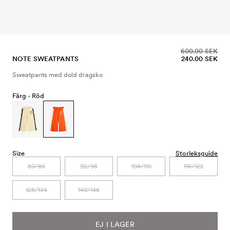
600.00 SEK
NOTE SWEATPANTS
240.00 SEK
Sweatpants med dold dragsko
Färg -
Röd
Size
Storleksguide
80/86
92/98
104/110
116/122
128/134
140/146
EJ I LAGER