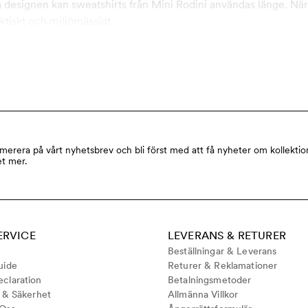
designen kan sweatshirts från Mini Rodini användas länge. När
aktiskt och miljömässigt.
merera på vårt nyhetsbrev och bli först med att få nyheter om kollektio
t mer.
ERVICE
LEVERANS & RETURER
Beställningar & Leverans
uide
Returer & Reklamationer
claration
Betalningsmetoder
t & Säkerhet
Allmänna Villkor