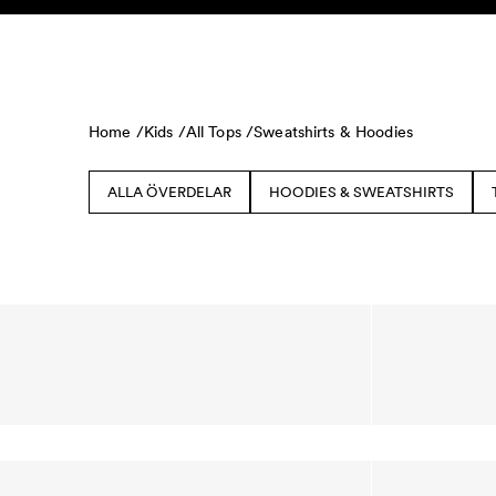
Skip to content
BARN
BABY
REA
HEM
HÅLLBARHET
Home /
Kids /
All Tops /
Sweatshirts & Hoodies
ALLA ÖVERDELAR
HOODIES & SWEATSHIRTS