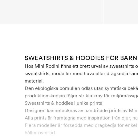
SWEATSHIRTS & HOODIES FÖR BARN 
Hos Mini Rodini finns ett brett urval av sweatshirts 
sweatshirts, modeller med huva eller dragkedja samt
material.
Den ekologiska bomullen odlas utan syntetiska bek
produktionskedjan följer strikta krav för miljömässiga 
Sweatshirts & hoddies i unika prints
Designen kännetecknas av handritade prints av Mini
Alla prints är framtagna med inspiration från djur, na
Flera modeller är försedda med dragkedja för enkel 
håller över tid.