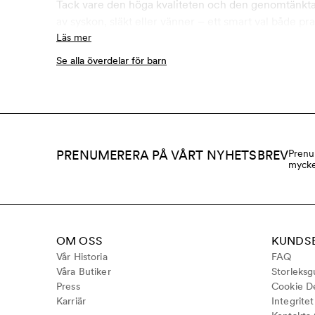
Tack vare den höga kvaliteten och den genomtänkta 
av syskon, släkt eller vänner – ett smart val både pr
Läs mer
Se alla överdelar för barn
PRENUMERERA PÅ VÅRT NYHETSBREV
Prenu
mycke
OM OSS
KUNDS
Vår Historia
FAQ
Våra Butiker
Storleksg
Press
Cookie De
Karriär
Integrite