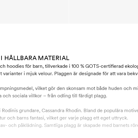
I HÅLLBARA MATERIAL
och hoodies för barn, tillverkade i 100 % GOTS-certifierad ekolog
 varianter i mjuk velour. Plaggen är designade för att vara bekv
ämpningsmedel, vilket gör den skonsam mot både huden och mil
och sociala villkor – från odling till färdigt plagg.
 Rodinis grundare, Cassandra Rhodin. Bland de populära motiv
tur och barns fantasi, vilket ger varje plagg ett eget uttryck.
av- och påklädning. Samtliga plagg är skapade med barnets rörel