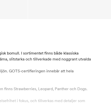
isk bomull. I sortimentet finns både klassiska
äma, slitstarka och tillverkade med noggrant utvalda
jön. GOTS-certifieringen innebär att hela
en finns Strawberries, Leopard, Panther och Dogs.
sefrihet i fokus, och tillverkas med detaljer som