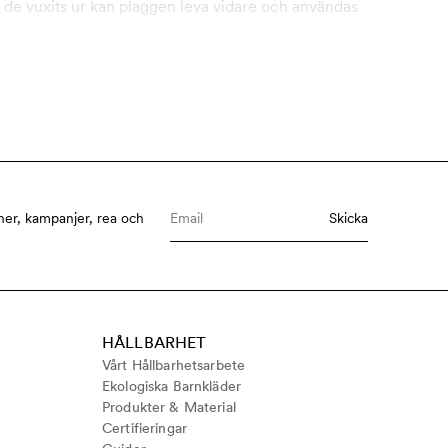
 de vuxits ur kan plaggen leva vidare och användas
ner, kampanjer, rea och
Skicka
HÅLLBARHET
Vårt Hållbarhetsarbete
Ekologiska Barnkläder
Produkter & Material
Certifieringar