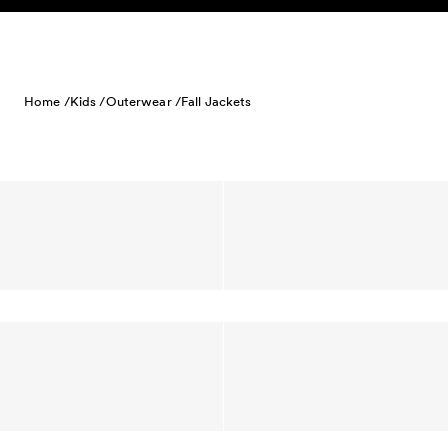
Skip to content
Home /
Kids /
Outerwear /
Fall Jackets