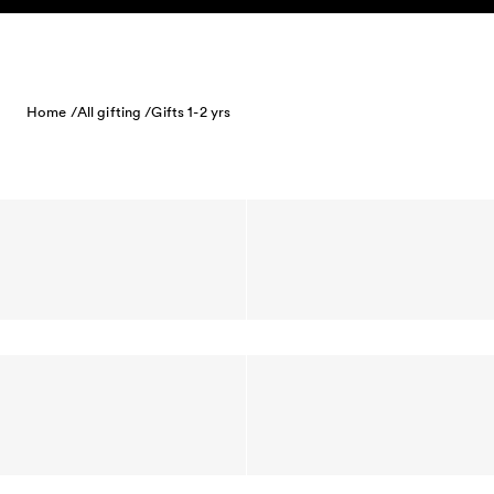
Skip to content
Home /
All gifting /
Gifts 1-2 yrs