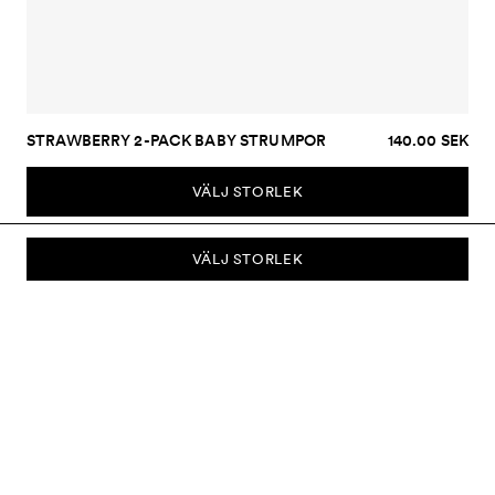
STRAWBERRY 2-PACK BABY STRUMPOR
140.00 SEK
VÄLJ STORLEK
VÄLJ STORLEK
PRENUMERERA PÅ VÅRT NYHETSBREV
Prenumerera på vårt nyhetsbrev och bli först med att få nyheter om
kollektioner, kampanjer, rea och mycket mer.
Skicka