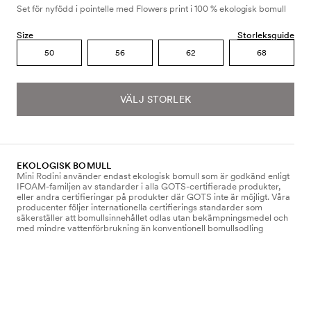
Set för nyfödd i pointelle med Flowers print i 100 % ekologisk bomull
Size
Storleksguide
50
56
62
68
VÄLJ STORLEK
EKOLOGISK BOMULL
Mini Rodini använder endast ekologisk bomull som är godkänd enligt
IFOAM-familjen av standarder i alla GOTS-certifierade produkter,
eller andra certifieringar på produkter där GOTS inte är möjligt. Våra
producenter följer internationella certifierings standarder som
säkerställer att bomullsinnehållet odlas utan bekämpningsmedel och
med mindre vattenförbrukning än konventionell bomullsodling