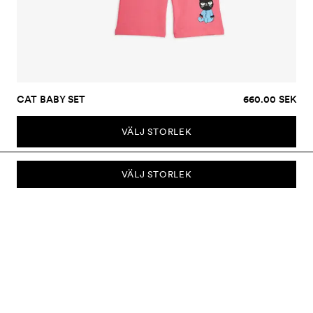
CAT BABY SET
660.00 SEK
VÄLJ STORLEK
VÄLJ STORLEK
PRENUMERERA PÅ VÅRT NYHETSBREV
Prenumerera på vårt nyhetsbrev och bli först med att få nyheter om
kollektioner, kampanjer, rea och mycket mer.