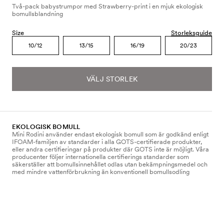
Två-pack babystrumpor med Strawberry-print i en mjuk ekologisk
bomullsblandning
Size
Storleksguide
10/12
13/15
16/19
20/23
VÄLJ STORLEK
EKOLOGISK BOMULL
Mini Rodini använder endast ekologisk bomull som är godkänd enligt
IFOAM-familjen av standarder i alla GOTS-certifierade produkter,
eller andra certifieringar på produkter där GOTS inte är möjligt. Våra
producenter följer internationella certifierings standarder som
säkerställer att bomullsinnehållet odlas utan bekämpningsmedel och
med mindre vattenförbrukning än konventionell bomullsodling