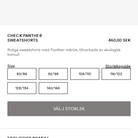
CHECK PANTHER
SWEATSHORTS
460.00 SEK
Rutiga sweatshorts med Panther-märke, tillverkade av ekologisk
bomull
Size
Storleksguide
80/86
92/98
104/110
116/122
128/134
140/146
VÄLJ STORLEK