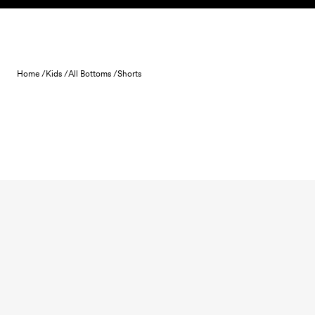
Skip to content
Home /
Kids /
All Bottoms /
Shorts