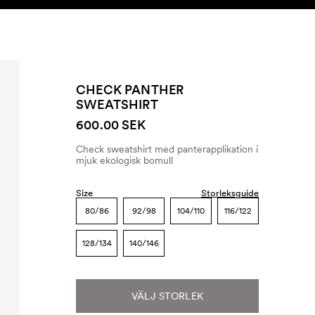
SEARCH
KONTO
CHECK PANTHER
SWEATSHIRT
600.00 SEK
Check sweatshirt med panterapplikation i
mjuk ekologisk bomull
Size
Storleksguide
80/86
92/98
104/110
116/122
128/134
140/146
VÄLJ STORLEK