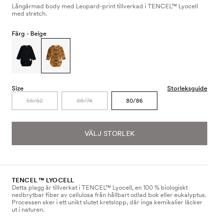
Långärmad body med Leopard-print tillverkad i TENCEL™ Lyocell
med stretch.
Färg -
Beige
Size
Storleksguide
56/62
68/74
80/86
VÄLJ STORLEK
TENCEL ™ LYOCELL
Detta plagg är tillverkat i TENCEL™ Lyocell, en 100 % biologiskt
nedbrytbar fiber av cellulosa från hållbart odlad bok eller eukalyptus.
Processen sker i ett unikt slutet kretslopp, där inga kemikalier läcker
ut i naturen.