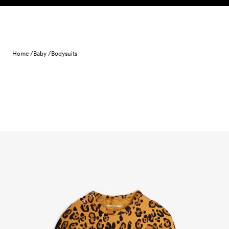
Skip to content
Home /
Baby /
Bodysuits