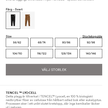
Färg -
Svart
Size
Storleksguide
56/62
68/74
80/86
92/98
104/110
116/122
128/134
140/146
VÄLJ STORLEK
TENCEL ™ LYOCELL
Detta plagg är tillverkat i TENCEL™ Lyocell, en 100 % biologiskt
nedbrytbar fiber av cellulosa från hållbart odlad bok eller eukalyptus.
Processen sker i ett unikt slutet kretslopp, där inga kemikalier läcker
ut i naturen.