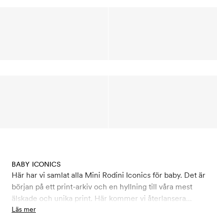
BABY ICONICS
Här har vi samlat alla Mini Rodini Iconics för baby. Det är
början på ett print-arkiv och en hyllning till våra mest
älskade och unika print. Här kommer vi återlansera
några personliga favoriter till vår grundare och Creative
Läs mer