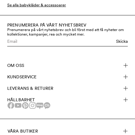
Director, Cassandra Rhodin. Alla Mini Rodini print
Se alla babykläder & accessoarer
skapas av Cassandra, handmålade eller målade i
vattenfärg och som alltid, printade på hållbart bättre
material, såsom GOTS-certifierad ekologisk bomull och
PRENUMERERA PÅ VÅRT NYHETSBREV
Prenumerera på vårt nyhetsbrev och bli först med att få nyheter om
TENCEL™ Lyocell.
kollektioner, kampanjer, rea och mycket mer.
Skicka
OM OSS
KUNDSERVICE
LEVERANS & RETURER
HÅLLBARHET
VÅRA BUTIKER