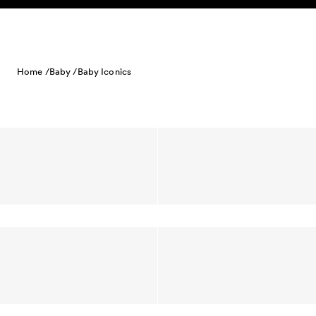
Skip to content
Home /
Baby /
Baby Iconics