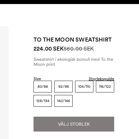
SEARCH
KONTO
TO THE MOON SWEATSHIRT
224.00 SEK
560.00 SEK
Sweatshirt i ekologisk bomull med To the
Moon print
Size
Storleksguide
80/86
92/98
104/110
116/122
128/134
140/146
VÄLJ STORLEK