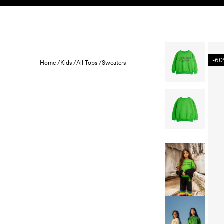
Skip to content
BARN
BABY
REA
HEM
HÅLLBARHET
-6
Home /
Kids /
All Tops /
Sweaters