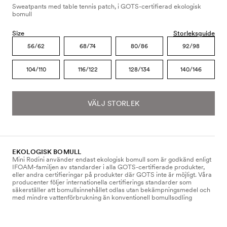
Sweatpants med table tennis patch, i GOTS-certifierad ekologisk
bomull
Size
Storleksguide
56/62
68/74
80/86
92/98
104/110
116/122
128/134
140/146
VÄLJ STORLEK
EKOLOGISK BOMULL
Mini Rodini använder endast ekologisk bomull som är godkänd enligt
IFOAM-familjen av standarder i alla GOTS-certifierade produkter,
eller andra certifieringar på produkter där GOTS inte är möjligt. Våra
producenter följer internationella certifierings standarder som
säkerställer att bomullsinnehållet odlas utan bekämpningsmedel och
med mindre vattenförbrukning än konventionell bomullsodling