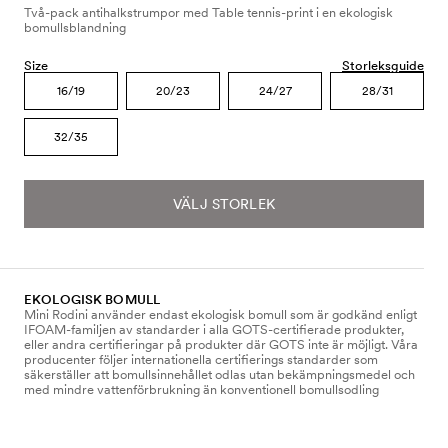
Två-pack antihalkstrumpor med Table tennis-print i en ekologisk
bomullsblandning
Size
Storleksguide
16/19
20/23
24/27
28/31
32/35
VÄLJ STORLEK
EKOLOGISK BOMULL
Mini Rodini använder endast ekologisk bomull som är godkänd enligt
IFOAM-familjen av standarder i alla GOTS-certifierade produkter,
eller andra certifieringar på produkter där GOTS inte är möjligt. Våra
producenter följer internationella certifierings standarder som
säkerställer att bomullsinnehållet odlas utan bekämpningsmedel och
med mindre vattenförbrukning än konventionell bomullsodling