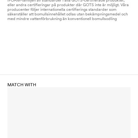
IFOAM-familjen av standarder i alla GOTS-certifierade produkter,
eller andra certifieringar på produkter där GOTS inte är möjligt. Våra
producenter följer internationella certifierings standarder som
säkerställer att bomullsinnehållet odlas utan bekämpningsmedel och
med mindre vattenförbrukning än konventionell bomullsodling
MATCH WITH