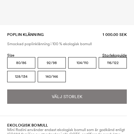
POPLIN KLÄNNING
1 000.00 SEK
Smockad poplinklänning i 100 % ekologisk bomull
Size
Storleksguide
80/86
92/98
104/110
116/122
128/134
140/146
VÄLJ STORLEK
EKOLOGISK BOMULL
Mini Rodini använder endast ekologisk bomull som är godkänd enligt