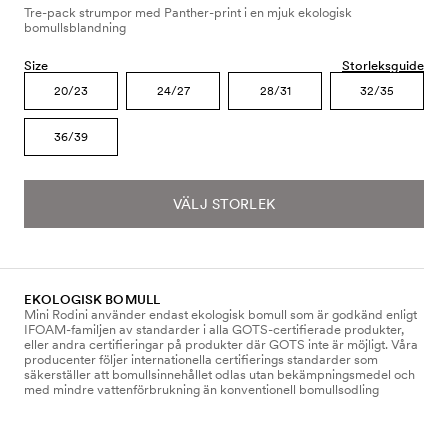
Tre-pack strumpor med Panther-print i en mjuk ekologisk
bomullsblandning
Size
Storleksguide
20/23
24/27
28/31
32/35
36/39
VÄLJ STORLEK
EKOLOGISK BOMULL
Mini Rodini använder endast ekologisk bomull som är godkänd enligt
IFOAM-familjen av standarder i alla GOTS-certifierade produkter,
eller andra certifieringar på produkter där GOTS inte är möjligt. Våra
producenter följer internationella certifierings standarder som
säkerställer att bomullsinnehållet odlas utan bekämpningsmedel och
med mindre vattenförbrukning än konventionell bomullsodling