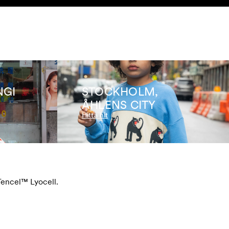
SEARCH
KONTO
NGI
STOCKHOLM,
ÅHLENS CITY
Hitta hit
Tencel™ Lyocell.