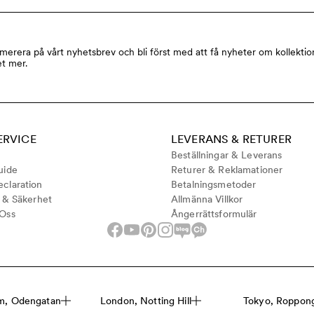
merera på vårt nyhetsbrev och bli först med att få nyheter om kollektio
t mer.
ERVICE
LEVERANS & RETURER
Beställningar & Leverans
uide
Returer & Reklamationer
claration
Betalningsmetoder
t & Säkerhet
Allmänna Villkor
 Oss
Ångerrättsformulär
m, Odengatan
London, Notting Hill
Tokyo, Roppongi