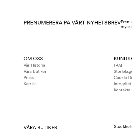
PRENUMERERA PÅ VÅRT NYHETSBREV
Prenu
mycke
OM OSS
KUNDS
Vår Historia
FAQ
Våra Butiker
Storleksg
Press
Cookie De
Karriär
Integrite
Kontakta
Stockhol
VÅRA BUTIKER