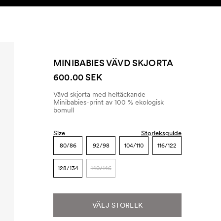
SEARCH
KONTO
MINIBABIES VÄVD SKJORTA
600.00 SEK
Vävd skjorta med heltäckande
Minibabies-print av 100 % ekologisk
bomull
Size
Storleksguide
80/86
92/98
104/110
116/122
128/134
140/146
VÄLJ STORLEK