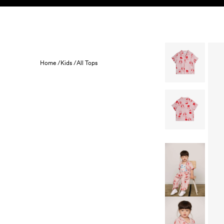
Skip to content
BARN
BABY
REA
HEM
HÅLLBARHET
Home /
Kids /
All Tops