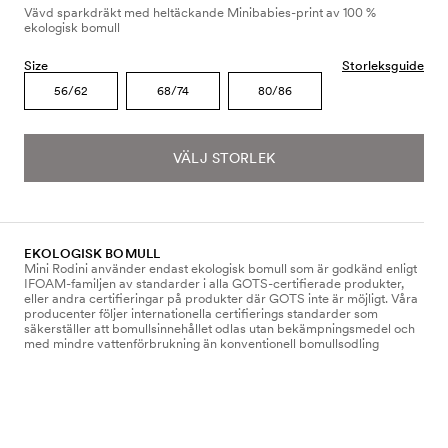
Vävd sparkdräkt med heltäckande Minibabies-print av 100 %
ekologisk bomull
Size
Storleksguide
56/62
68/74
80/86
VÄLJ STORLEK
EKOLOGISK BOMULL
Mini Rodini använder endast ekologisk bomull som är godkänd enligt
IFOAM-familjen av standarder i alla GOTS-certifierade produkter,
eller andra certifieringar på produkter där GOTS inte är möjligt. Våra
producenter följer internationella certifierings standarder som
säkerställer att bomullsinnehållet odlas utan bekämpningsmedel och
med mindre vattenförbrukning än konventionell bomullsodling