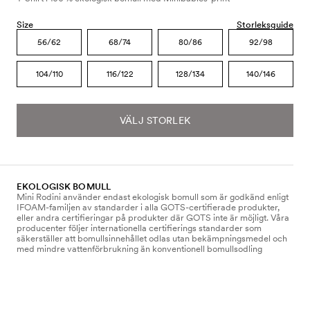
Size
Storleksguide
56/62
68/74
80/86
92/98
104/110
116/122
128/134
140/146
VÄLJ STORLEK
EKOLOGISK BOMULL
Mini Rodini använder endast ekologisk bomull som är godkänd enligt
IFOAM-familjen av standarder i alla GOTS-certifierade produkter,
eller andra certifieringar på produkter där GOTS inte är möjligt. Våra
producenter följer internationella certifierings standarder som
säkerställer att bomullsinnehållet odlas utan bekämpningsmedel och
med mindre vattenförbrukning än konventionell bomullsodling