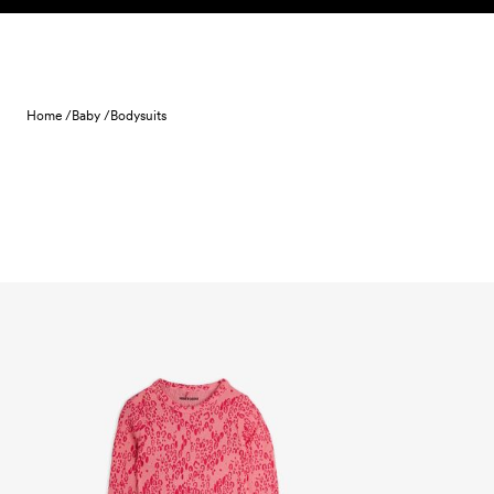
Skip to content
Home /
Baby /
Bodysuits