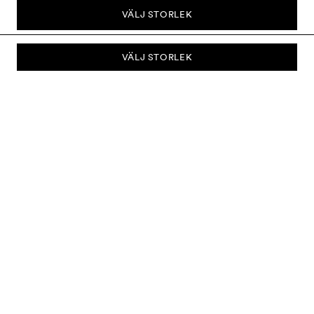
VÄLJ STORLEK
VÄLJ STORLEK
PRENUMERERA PÅ VÅRT NYHETSBREV
Prenumerera på vårt nyhetsbrev och bli först med att få nyheter om
kollektioner, kampanjer, rea och mycket mer.
Skicka
OM OSS
KUNDSERVICE
LEVERANS & RETURER