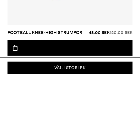
FOOTBALL KNEE-HIGH STRUMPOR
48.00 SEK
120.00 SEK
VÄLJ STORLEK
PRENUMERERA PÅ VÅRT NYHETSBREV
Prenumerera på vårt nyhetsbrev och bli först med att få nyheter om
kollektioner, kampanjer, rea och mycket mer.
Skicka