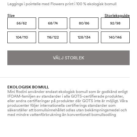
Leggings i pointelle med Flowers print i 100 % ekologisk bomull
Size
Storleksguide
56/62
68/74
80/86
92/98
104/110
116/122
128/134
140/146
VÄLJ STORLEK
EKOLOGISK BOMULL
Mini Rodini använder endast ekologisk bomull som är godkänd enligt
IFOAM-familjen av standarder i alla GOTS-certifierade produkter,
eller andra certifieringar på produkter där GOTS inte är möjligt. Våra
producenter följer internationella certifierings standarder som
säkerställer att bomullsinnehållet odlas utan bekämpningsmedel och
med mindre vattenförbrukning än konventionell bomullsodling