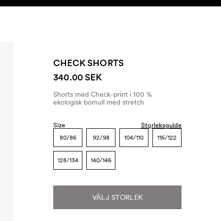
SEARCH
KONTO
CHECK SHORTS
340.00 SEK
Shorts med Check-print i 100 %
ekologisk bomull med stretch
Size
Storleksguide
80/86
92/98
104/110
116/122
128/134
140/146
VÄLJ STORLEK