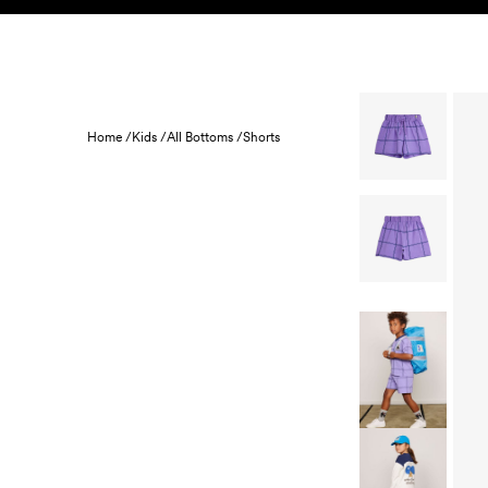
Skip to content
BARN
BABY
REA
HEM
HÅLLBARHET
Home /
Kids /
All Bottoms /
Shorts