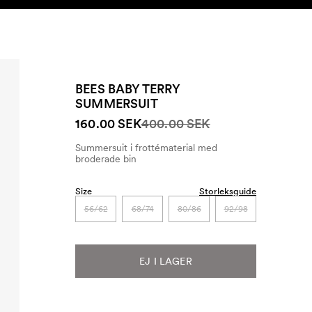
SEARCH
KONTO
BEES BABY TERRY
SUMMERSUIT
160.00 SEK
400.00 SEK
Summersuit i frottématerial med
broderade bin
Size
Storleksguide
56/62
68/74
80/86
92/98
EJ I LAGER