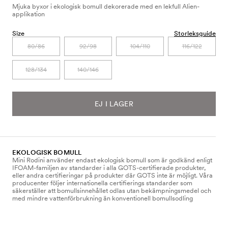
Mjuka byxor i ekologisk bomull dekorerade med en lekfull Alien-
applikation
Size
Storleksguide
80/86
92/98
104/110
116/122
128/134
140/146
EJ I LAGER
EKOLOGISK BOMULL
Mini Rodini använder endast ekologisk bomull som är godkänd enligt
IFOAM-familjen av standarder i alla GOTS-certifierade produkter,
eller andra certifieringar på produkter där GOTS inte är möjligt. Våra
producenter följer internationella certifierings standarder som
säkerställer att bomullsinnehållet odlas utan bekämpningsmedel och
med mindre vattenförbrukning än konventionell bomullsodling