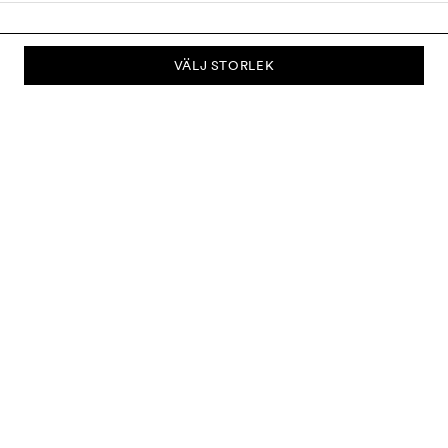
VÄLJ STORLEK
PRENUMERERA PÅ VÅRT NYHETSBREV
Prenumerera på vårt nyhetsbrev och bli först med att få nyheter om
kollektioner, kampanjer, rea och mycket mer.
Skicka
OM OSS
KUNDSERVICE
LEVERANS & RETURER