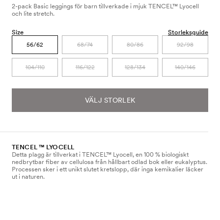
2-pack Basic leggings för barn tillverkade i mjuk TENCEL™ Lyocell
och lite stretch.
Size
Storleksguide
56/62
68/74
80/86
92/98
104/110
116/122
128/134
140/146
VÄLJ STORLEK
TENCEL ™ LYOCELL
Detta plagg är tillverkat i TENCEL™ Lyocell, en 100 % biologiskt
nedbrytbar fiber av cellulosa från hållbart odlad bok eller eukalyptus.
Processen sker i ett unikt slutet kretslopp, där inga kemikalier läcker
ut i naturen.