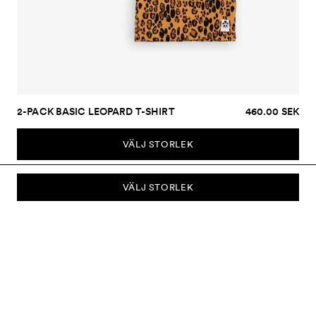
2-PACK BASIC LEOPARD T-SHIRT
460.00 SEK
VÄLJ STORLEK
VÄLJ STORLEK
PRENUMERERA PÅ VÅRT NYHETSBREV
Prenumerera på vårt nyhetsbrev och bli först med att få nyheter om
kollektioner, kampanjer, rea och mycket mer.